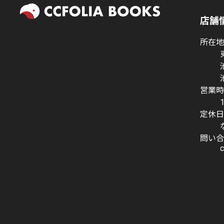
店舗
所在
営業
定休
問い